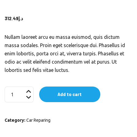
312.49
د.إ
Nullam laoreet arcu eu massa euismod, quis dictum
massa sodales. Proin eget scelerisque dui. Phasellus id
enim lobortis, porta orci at, viverra turpis. Phasellus et
odio ac velit eleifend condimentum vel at purus. Ut
lobortis sed felis vitae luctus.
Car
Add to cart
Baby
Seat
quantity
Category:
Car Reparing