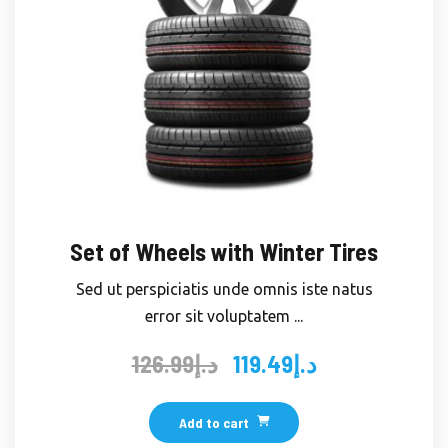
Set of Wheels with Winter Tires
Sed ut perspiciatis unde omnis iste natus
error sit voluptatem ...
126.99
د.إ
119.49
د.إ
Original
Current
price
price
was:
is:
Add to cart
د.إ119.49.
د.إ126.99.