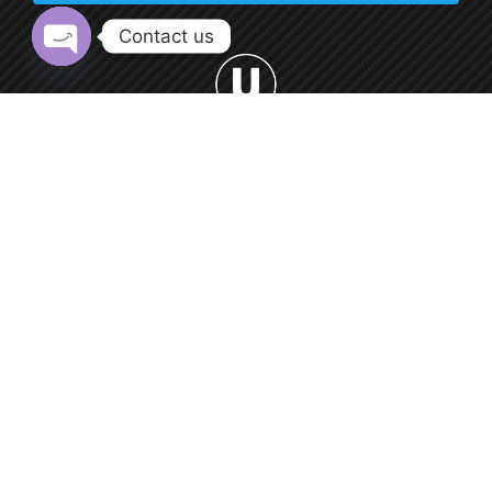
Contact us
Open chaty
Welcome to Urban Car Wash, your premier destination for
professional car washing services.
0552 9550 66
Round-the-clock